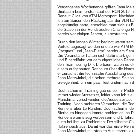
Vergangenes Wochenende griffen Jana Meis
Bierbaum beim ersten Lauf der RCN 2013 in
Renault Clios von ATM Motorsport. Nachd
letzten Saison den Rückzug aus der VLN L
angekündigt hatte, entschied man sich zu 
die Saison in der Rundstrecken Challenge N
bereits vor einigen Jahren, zu bestreiten.
Durch den langen Winter bedingt waren sämt
Vorfeld abgesagt worden und so war ATM Mo
„Jacques“ und „Jean-Pierre“ bereits am Sa
Die Veranstalter hatten sich dafür stark gem
und Einstellfahrt vor dem eigentlichen Renn
den Teamneuling Dirk Bierbaum waren es di
einem aufgebauten Rennauto über die Nords
er zunächst die technische Ausstattung des
Jana Meiswinkel, die schon mehrere Saisons 
Gelegenheit, um ein paar Testrunden nach d
Doch schon im Training gab es bei ihr Prob
immer wieder Aussetzer, leider kann ich si
Manchmal verschwinden die Aussetzer auch 
Training. Nach mehreren Versuchen, die Tec
Rennens über 15 Runden. Doch schon in der 
Bierbaum hingegen konnte problemlos ins R
Rundenzeiten stetig verbessern und Erfahr
auch bei ihm zu Problemen: Der silberne Cli
Hatzenbach aus. Damit war das erste Rennen
Jana Meiswinkel mit starken Aussetzern zu 