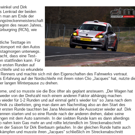
winkel und Dirk
s Lenkrad der beiden
em man am Ende der
angstreckenmeisterschaft
Beginn des neuen Jahres,
ürburgring (RCN), wie
liche Testtage im
torsport mit den Autos
mstagmorgen unterwegs.
acht, dass eine Test-
en stattfinden kann. Für
e ersten Runden auf
chleife und so erkundete
 Renners und machte sich mit den Eigenschaften des Fahrwerks vertraut.
Erfahrung auf der Nordschleife mit ihrem roten Clio „Jacques“ hat, nutzte di
er langen Winterpause zu drehen.
leme, und so musste sie die Box öfter als geplant ansteuern. „Der Wagen hat
e weder von der Drehzahl noch einem anderen Faktor abhängig machen.
wieder für 1-2 Runden und auf einmal geht’s wieder los“ so Jana nach dem
hnik zu überlisten, ging man dann am Nachmittag also an den Start des
ersten Runde tauchten bei Jana Meiswinkel die Aussetzer wieder auf. Dirk
ennen starten und so eine Runde nach der anderen drehen, dabei seine
ungen mit dem Auto sammeln. In der siebten Runde kam es dann allerdings
o nahm kein Gas mehr an und rollte letztendlich im Streckenabschnitt
 der Saison für Dirk Bierbaum gelaufen. In der gleichen Runde hatte auch
kämpfen und musste ihren „Jacques“ schließlich im Streckenabschnitt