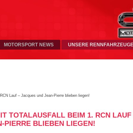
MOTORSPORT NEWS
UNSERE RENNFAHRZEUG
 RCN Lauf – Jacques und Jean-Pierre blieben liegen!
T TOTALAUSFALL BEIM 1. RCN LAUF
-PIERRE BLIEBEN LIEGEN!