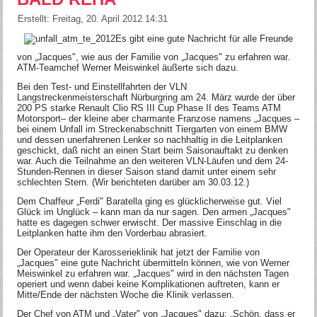
Erstellt: Freitag, 20. April 2012 14:31
Es gibt eine gute Nachricht für alle Freunde
von „Jacques", wie aus der Familie von „Jacques" zu erfahren war.
ATM-Teamchef Werner Meiswinkel äußerte sich dazu.
Bei den Test- und Einstellfahrten der VLN
Langstreckenmeisterschaft Nürburgring am 24. März wurde der über
200 PS starke Renault Clio RS III Cup Phase II des Teams ATM
Motorsport– der kleine aber charmante Franzose namens „Jacques –
bei einem Unfall im Streckenabschnitt Tiergarten von einem BMW
und dessen unerfahrenen Lenker so nachhaltig in die Leitplanken
geschickt, daß nicht an einen Start beim Saisonauftakt zu denken
war. Auch die Teilnahme an den weiteren VLN-Läufen und dem 24-
Stunden-Rennen in dieser Saison stand damit unter einem sehr
schlechten Stern. (Wir berichteten darüber am 30.03.12.)
Dem Chaffeur „Ferdi" Baratella ging es glücklicherweise gut. Viel
Glück im Unglück – kann man da nur sagen. Den armen „Jacques"
hatte es dagegen schwer erwischt. Der massive Einschlag in die
Leitplanken hatte ihm den Vorderbau abrasiert.
Der Operateur der Karosserieklinik hat jetzt der Familie von
„Jacques" eine gute Nachricht übermitteln können, wie von Werner
Meiswinkel zu erfahren war. „Jacques" wird in den nächsten Tagen
operiert und wenn dabei keine Komplikationen auftreten, kann er
Mitte/Ende der nächsten Woche die Klinik verlassen.
Der Chef von ATM und „Vater" von „Jacques" dazu: „Schön, dass er