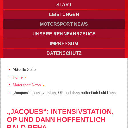
START
LEISTUNGEN
MOTORSPORT NEWS
UNSERE RENNFAHRZEUGE
IMPRESSUM
DATENSCHUTZ
Aktuelle Seite:
Home
Motorsport News
„Jacques“: Intensivstation, OP und dann hoffentlich bald Reha
„JACQUES“: INTENSIVSTATION,
OP UND DANN HOFFENTLICH
BALD REHA